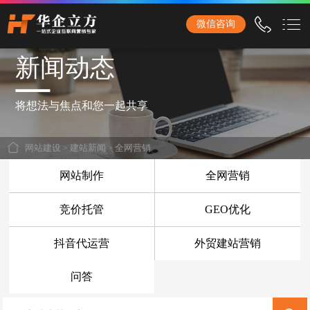
石家庄华企立方网站建设公司，专业提供企业网站建设、营销型网站建设、商城网站
微信咨询
建设、品牌网站建设、响应式网站建设、手机网站建设、网站改版、竞价托管、小程
序开发等服务！
新闻动态
首页
网站建设
将想法与焦点和您一起共享
企业网站建设
网站建设
>
建站新闻
>
全网营销
外贸网站建设
网站制作
全网营销
营销网站建设
竞价托管
GEO优化
响应式网站建设
抖音代运营
外贸建站营销
品牌网站建设
商城网站建设
问答
手机网站建设