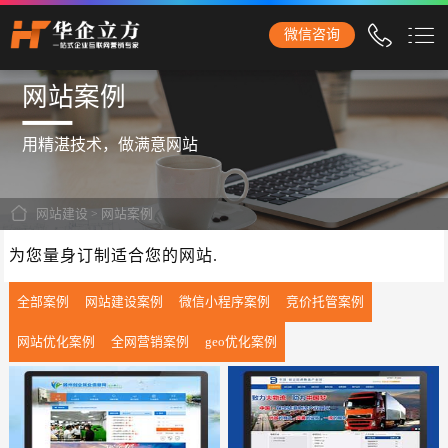
石家庄华企立方网站建设公司，专业提供企业网站建设、营销型网站建设、商城网站
微信咨询
建设、品牌网站建设、响应式网站建设、手机网站建设、网站改版、竞价托管、小程
序开发等服务！
网站案例
首页
用精湛技术，做满意网站
网站建设
企业网站建设
网站建设
>
网站案例
外贸网站建设
为您量身订制适合您的网站.
营销网站建设
全部案例
网站建设案例
微信小程序案例
竞价托管案例
响应式网站建设
网站优化案例
全网营销案例
geo优化案例
品牌网站建设
商城网站建设
手机网站建设