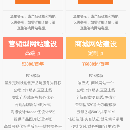
微信小程序案例
温馨提示：该产品价格和功能
温馨提示：该产品价格和功能
竞价托管案例
仅供参考，如需详细了解，请
仅供参考，如需详细了解，请
直接咨询网站客服。
直接咨询网站客服。
网站优化案例
营销型网站建设
商城网站建设
全网营销案例
高端版
定制版
geo优化案例
¥2888/首年
¥6888起/首年
解决方案
PC+移动
PC+移动
量身定制以销售产品与服务为目标
响应式+商城网站一个
建站新闻
全程1对1服务,直至上线
全程1对1服务,直至上线
网站制作
突出产品或服务核心优势
全新商城/更优秀/更强大
高端品牌网站+响应式
营销型B2C部分功能模块
全网营销
海报设计/banner图设计5张
云服务器50G/共享20M
提供产品图片处理50张
轻松注册/实名认证/登录简单易用
竞价托管
高端可视化管理后台/一键数据备份
便捷支付/财务明细/订单管理/