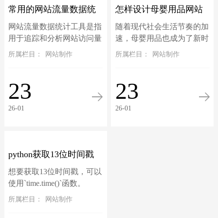
常用的网站流量数据统
怎样设计母婴用品网站
网站流量数据统计工具是指
随着现代社会生活节奏的加
计工具
模板的横幅？
用于追踪和分析网站访问量
速，母婴用品也成为了新时
的工具。这些工具收集和分
代的产品之一。因此，越来
所属栏目：
网站制作
所属栏目：
网站制作
析网站访问者的行为数据，
越多的人选择在网上购买母
比如说网站来源、页面浏览
婴用品，无论是准妈妈还是
23
23
量、用户行为、转化率等，
新手妈妈都可以在网络上找
以帮助网站管理员...
到适合自己和孩子...
26-01
26-01
python获取13位时间戳
想要获取13位时间戳，可以
使用`time.time()`函数。
`time.time()`函数返回当前时
所属栏目：
网站制作
间的时间戳，精确到毫秒级