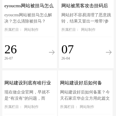
eyoucms网站被挂马怎么
网站被黑客攻击挂码后
eyoucms网站被挂马怎么解
网站好不容易清理了恶意跳
解决？怎么清除被挂
冒出了一堆带"?参数"的
决？怎么清除被挂马？
转，结果又冒出一堆带?参
eyoucms网站被挂马后一直
数的虚假页面，确实让人头
所属栏目：
网站制作
所属栏目：
网站制作
马？
虚假页面怎么解决？
反复中毒怎么办？招彻底告
疼‌。‌这些域名后加?的页面
别反复挂马，彻底清除挂
不是真实存在，而是搜索引
26
07
马！此篇文章以eyoucms开
擎（如百度）在你网站被攻
源系...
击期间抓取并...
26-07
26-04
网站建设到底有啥行业
网站建设好后如何备
现在做企业官网，早就不
网站建设好后如何备案？今
标准？别再被低价建站
案？个人与企业网站备
是“有没有”的问题，而
天石家庄华企立方用此篇文
是“好不好用、能不能赚
章详细介绍备案流程，适用
所属栏目：
网站制作
所属栏目：
网站制作
坑惨了！
案流程详解
钱、够不够专业”的竞争门
于个人网站和企业网站备案