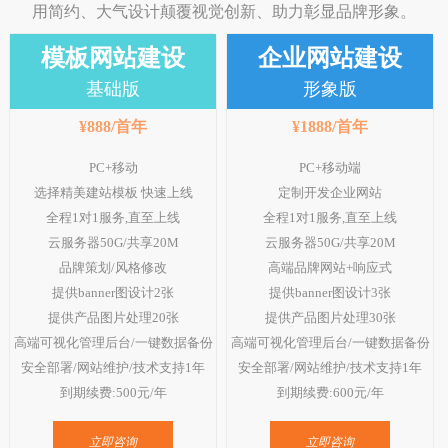
用简约、大气设计颠覆视觉创新、助力彰显品牌形象。
网站改版
模板网站建设
企业网站建设
竞价托管
基础版
形象版
全网营销
¥888/首年
¥1888/首年
PC+移动
PC+移动端
百家号代运营
选择精美建站模板 快速上线
定制开发企业网站
爱采购代运营
全程1对1服务,直至上线
全程1对1服务,直至上线
云服务器50G/共享20M
云服务器50G/共享20M
小红书代运营
品牌策划/风格修改
高端品牌网站+响应式
提供banner图设计2张
提供banner图设计3张
知乎代运营
提供产品图片处理20张
提供产品图片处理30张
geo
高端可视化管理后台/一键数据备份
高端可视化管理后台/一键数据备份
安全部署/网站维护/技术支持1年
安全部署/网站维护/技术支持1年
网站案例
到期续费:500元/年
到期续费:600元/年
网站建设案例
立即咨询
立即咨询