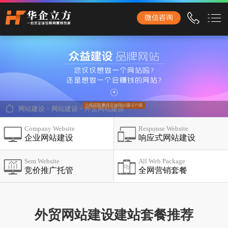
石家庄华企立方网站建设公司，专业提供企业网站建设、营销型网站建设、商城网站
微信咨询
建设、品牌网站建设、响应式网站建设、手机网站建设、网站改版、竞价托管、小程
序开发等服务！
首页
网站建设
企业网站建设
网站建设
>
网站建设
>
外贸网站建设
外贸网站建设
Company Website
Response Website
企业网站建设
响应式网站建设
营销网站建设
响应式网站建设
Sem Website
All Web Package
竞价推广托管
全网营销套餐
品牌网站建设
商城网站建设
外贸网站建设建站套餐推荐
手机网站建设