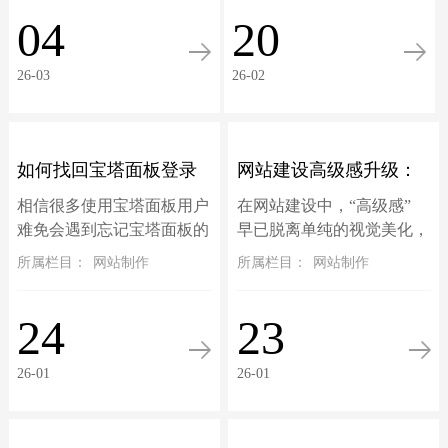
槛。网站就是企业线上的门
流程。备案旨在确保网站运
04
20
面、获客的入口、跟客户打
营主体的真实性和可追溯
交道的核心阵地。可市面...
性。根据工信部最新...
26-03
26-02
如何找回宝塔面板登录
网站建设高级感升级：
相信很多使用宝塔面板用户
在网站建设中，“高级感”
地址、账号和密码？
三大核心设计趋势落地
难免会遇到忘记宝塔面板的
早已脱离单纯的视觉美化，
登录地址、账号或密码忘记
升级为 “质感体验 + 情感共
所属栏目：
网站制作
所属栏目：
网站制作
指南
的问题不要慌，宝塔面板的
鸣” 的双重赋能。微交互、
账号信息是可以通过终端找
暗黑模式与 3D 视差三大热
24
23
回的，以服务器 root 用户登
门设计趋势，不仅是头部品
录命令行...
牌...
26-01
26-01