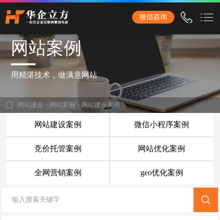
石家庄华企立方网站建设公司，专业提供企业网站建设、营销型网站建设、商城网站
微信咨询
建设、品牌网站建设、响应式网站建设、手机网站建设、网站改版、竞价托管、小程
序开发等服务！
网站案例
首页
网站建设
用精湛技术，做满意网站
企业网站建设
网站建设
>
网站案例
>
网站建设案例
外贸网站建设
网站建设案例
微信小程序案例
营销网站建设
竞价托管案例
网站优化案例
响应式网站建设
全网营销案例
geo优化案例
品牌网站建设
商城网站建设
手机网站建设