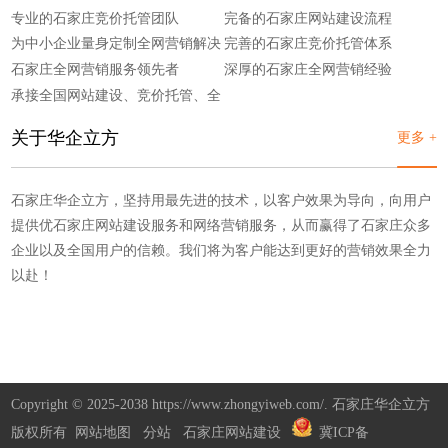
专业的石家庄竞价托管团队
完备的石家庄网站建设流程
为中小企业量身定制全网营销解决
完善的石家庄竞价托管体系
方案
石家庄全网营销服务领先者
深厚的石家庄全网营销经验
承接全国网站建设、竞价托管、全
网营销
关于华企立方
更多 +
石家庄华企立方，坚持用最先进的技术，以客户效果为导向，向用户
提供优石家庄网站建设服务和网络营销服务，从而赢得了石家庄众多
企业以及全国用户的信赖。我们将为客户能达到更好的营销效果全力
以赴！
Copyright © 2025-2038 https://www.zhongyiweb.com/. 石家庄华企立方
版权所有
网站地图
分站
石家庄网站建设
冀ICP备