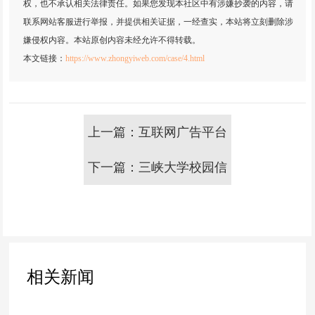
权，也不承认相关法律责任。如果您发现本社区中有涉嫌抄袭的内容，请
GEO优化
联系网站客服进行举报，并提供相关证据，一经查实，本站将立刻删除涉
抖音代运营
嫌侵权内容。本站原创内容未经允许不得转载。
本文链接：
https://www.zhongyiweb.com/case/4.html
外贸建站营销
问答
联系我们
上一篇：互联网广告平台
下一篇：三峡大学校园信
息管理系统
相关新闻