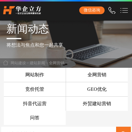
石家庄华企立方网站建设公司，专业提供企业网站建设、营销型网站建设、商城网站
微信咨询
建设、品牌网站建设、响应式网站建设、手机网站建设、网站改版、竞价托管、小程
序开发等服务！
新闻动态
首页
网站建设
将想法与焦点和您一起共享
企业网站建设
网站建设
>
建站新闻
>
全网营销
外贸网站建设
网站制作
全网营销
营销网站建设
竞价托管
GEO优化
响应式网站建设
抖音代运营
外贸建站营销
品牌网站建设
商城网站建设
问答
手机网站建设