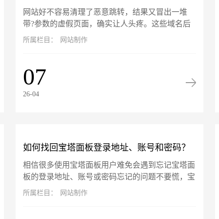
网站好不容易清理了恶意跳转，结果又冒出一堆
数"的虚假页面怎么解决？
带?参数的虚假页面，确实让人头疼‌。‌这些域名后
加?的页面不是真实存在，而是搜索引擎（如百
所属栏目：
网站制作
度）在你网站被攻击期间抓取并...
07
26-04
如何找回宝塔面板登录地址、账号和密码？
相信很多使用宝塔面板用户难免会遇到忘记宝塔面
板的登录地址、账号或密码忘记的问题不要慌，宝
塔面板的账号信息是可以通过终端找回的，以服务
所属栏目：
网站制作
器 root 用户登录命令行...