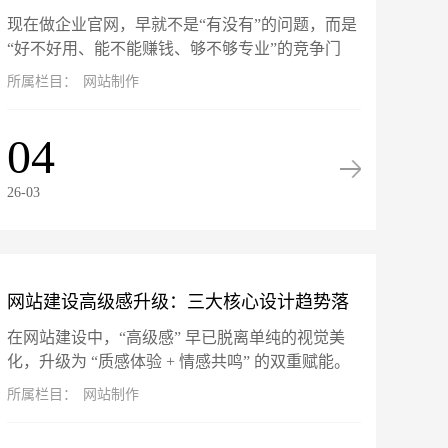
现在做企业官网，早就不是“有没有”的问题，而是
站坑惨了！
“好不好用、能不能赚钱、够不够专业”的竞争门
槛。网站就是企业线上的门面、获客的入口、跟客
所属栏目：
网站制作
户打交道的核心阵地。可市面...
04
26-03
网站建设高级感升级：三大核心设计趋势落
在网站建设中，“高级感” 早已脱离单纯的视觉美
地指南
化，升级为 “质感体验 + 情感共鸣” 的双重赋能。
微交互、暗黑模式与 3D 视差三大热门设计趋势，
所属栏目：
网站制作
不仅是头部品牌...