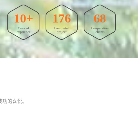
10+
176
68
Years of
Completed
Cooperation
exprience
project
clients
成功的喜悦。