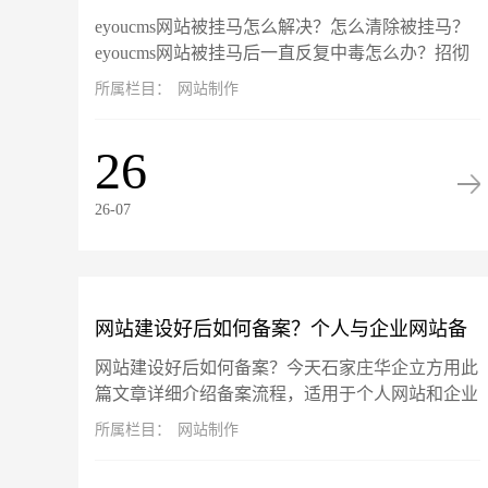
eyoucms网站被挂马怎么解决？怎么清除被挂马？
马？
eyoucms网站被挂马后一直反复中毒怎么办？招彻
底告别反复挂马，彻底清除挂马！此篇文章以
所属栏目：
网站制作
eyoucms开源系...
26
26-07
网站建设好后如何备案？个人与企业网站备
网站建设好后如何备案？今天石家庄华企立方用此
案流程详解
篇文章详细介绍备案流程，适用于个人网站和企业
网站备案流程。备案旨在确保网站运营主体的真实
所属栏目：
网站制作
性和可追溯性。根据工信部最新...