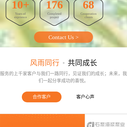
10+
176
68
GEO优化
Years of
Completed
Cooperation
抖音代运营
exprience
project
clients
外贸建站营销
Contact Us >
问答
联系我们
风雨同行
•
共同成长
服务的上千家客户与我们一路同行，见证我们的成长；未来，我
们一起分享成功的喜悦。
合作客户
客户心声