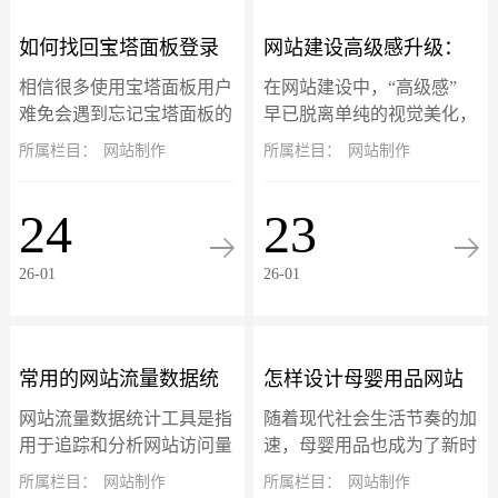
如何找回宝塔面板登录
网站建设高级感升级：
相信很多使用宝塔面板用户
在网站建设中，“高级感”
地址、账号和密码？
三大核心设计趋势落地
难免会遇到忘记宝塔面板的
早已脱离单纯的视觉美化，
登录地址、账号或密码忘记
升级为 “质感体验 + 情感共
所属栏目：
网站制作
所属栏目：
网站制作
指南
的问题不要慌，宝塔面板的
鸣” 的双重赋能。微交互、
账号信息是可以通过终端找
暗黑模式与 3D 视差三大热
24
23
回的，以服务器 root 用户登
门设计趋势，不仅是头部品
录命令行...
牌...
26-01
26-01
常用的网站流量数据统
怎样设计母婴用品网站
网站流量数据统计工具是指
随着现代社会生活节奏的加
计工具
模板的横幅？
用于追踪和分析网站访问量
速，母婴用品也成为了新时
的工具。这些工具收集和分
代的产品之一。因此，越来
所属栏目：
网站制作
所属栏目：
网站制作