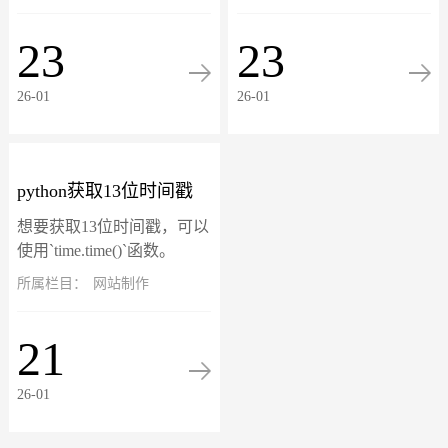
析网站访问者的行为数据，
越多的人选择在网上购买母
比如说网站来源、页面浏览
婴用品，无论是准妈妈还是
23
23
量、用户行为、转化率等，
新手妈妈都可以在网络上找
以帮助网站管理员...
到适合自己和孩子...
26-01
26-01
python获取13位时间戳
想要获取13位时间戳，可以
使用`time.time()`函数。
`time.time()`函数返回当前时
所属栏目：
网站制作
间的时间戳，精确到毫秒级
别，即13位数字。以下是获
21
取13位...
26-01