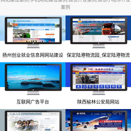
案例
网站改版
竞价托管
全网营销
百家号代运营
扬州创业就业信息网网站建设
保定陆港物流园_保定陆港物流
网站建设案例
网站建设案例
爱采购代运营
园网站
小红书代运营
知乎代运营
geo
互联网广告平台
陕西榆林公安局网站
网站建设案例
网站建设案例
网站案例
网站建设案例