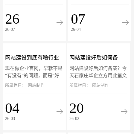
反复中毒怎么办？招彻底告
疼‌。‌这些域名后加?的页面
别反复挂马，彻底清除挂
不是真实存在，而是搜索引
26
07
马！此篇文章以eyoucms开
擎（如百度）在你网站被攻
源系...
击期间抓取并...
26-07
26-04
网站建设到底有啥行业
网站建设好后如何备
现在做企业官网，早就不是
网站建设好后如何备案？今
标准？别再被低价建站
案？个人与企业网站备
“有没有”的问题，而是“好
天石家庄华企立方用此篇文
不好用、能不能赚钱、够不
章详细介绍备案流程，适用
所属栏目：
网站制作
所属栏目：
网站制作
坑惨了！
案流程详解
够专业”的竞争门槛。网站
于个人网站和企业网站备案
就是企业线上的门面、获客
流程。备案旨在确保网站运
04
20
的入口、跟客户打交道的核
营主体的真实性和可追溯
心阵地。可市面...
性。根据工信部最新...
26-03
26-02