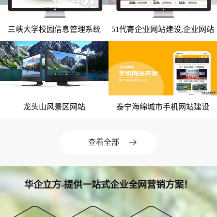
微信小程序案例
三峡大学校园信息管理系统
51代寄企业网站建设,企业网站
竞价托管案例
网站建设案例
网站建设案例
整站开发
网站优化案例
全网营销案例
geo优化案例
龙头山风景区网站
泰宁海绵城市手机网站建设
网站建设案例
网站建设案例
解决方案
建站新闻
查看全部
网站制作
全网营销
华企立方-提供一站式企业全网营销方案！
竞价托管