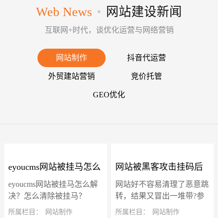
Web News
•
网站建设新闻
互联网+时代，谈优化运营与网络营销
网站制作
抖音代运营
外贸建站营销
竞价托管
GEO优化
eyoucms网站被挂马怎么
网站被黑客攻击挂码后
eyoucms网站被挂马怎么解
网站好不容易清理了恶意跳
解决？怎么清除被挂
冒出了一堆带"?参数"的
决？怎么清除被挂马？
转，结果又冒出一堆带?参
eyoucms网站被挂马后一直
数的虚假页面，确实让人头
所属栏目：
网站制作
所属栏目：
网站制作
马？
虚假页面怎么解决？