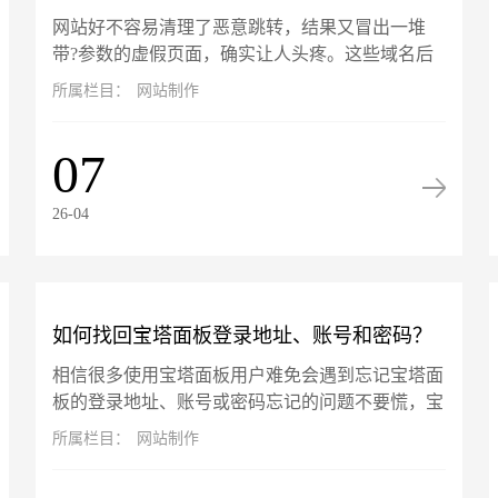
网站好不容易清理了恶意跳转，结果又冒出一堆
数"的虚假页面怎么解决？
带?参数的虚假页面，确实让人头疼‌。‌这些域名后
加?的页面不是真实存在，而是搜索引擎（如百
所属栏目：
网站制作
度）在你网站被攻击期间抓取并...
07
26-04
如何找回宝塔面板登录地址、账号和密码？
相信很多使用宝塔面板用户难免会遇到忘记宝塔面
板的登录地址、账号或密码忘记的问题不要慌，宝
塔面板的账号信息是可以通过终端找回的，以服务
所属栏目：
网站制作
器 root 用户登录命令行...