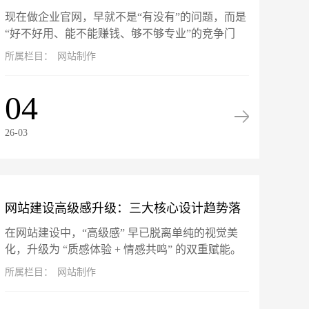
现在做企业官网，早就不是“有没有”的问题，而是
站坑惨了！
“好不好用、能不能赚钱、够不够专业”的竞争门
槛。网站就是企业线上的门面、获客的入口、跟客
所属栏目：
网站制作
户打交道的核心阵地。可市面...
04
26-03
网站建设高级感升级：三大核心设计趋势落
在网站建设中，“高级感” 早已脱离单纯的视觉美
地指南
化，升级为 “质感体验 + 情感共鸣” 的双重赋能。
微交互、暗黑模式与 3D 视差三大热门设计趋势，
所属栏目：
网站制作
不仅是头部品牌...