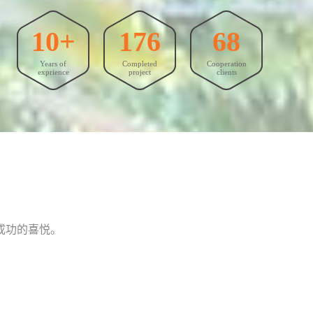
10+
176
68
Years of
Completed
Cooperation
exprience
project
clients
成功的喜悦。