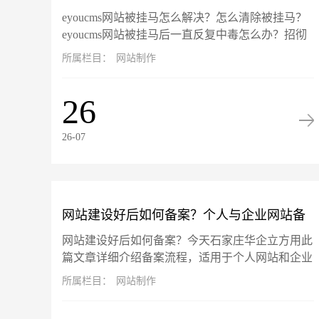
eyoucms网站被挂马怎么解决？怎么清除被挂马？
马？
eyoucms网站被挂马后一直反复中毒怎么办？招彻
底告别反复挂马，彻底清除挂马！此篇文章以
所属栏目：
网站制作
eyoucms开源系...
26
26-07
网站建设好后如何备案？个人与企业网站备
网站建设好后如何备案？今天石家庄华企立方用此
案流程详解
篇文章详细介绍备案流程，适用于个人网站和企业
网站备案流程。备案旨在确保网站运营主体的真实
所属栏目：
网站制作
性和可追溯性。根据工信部最新...