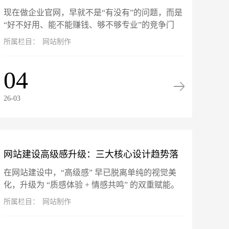
现在做企业官网，早就不是“有没有”的问题，而是
站坑惨了！
“好不好用、能不能赚钱、够不够专业”的竞争门
槛。网站就是企业线上的门面、获客的入口、跟客
所属栏目：
网站制作
户打交道的核心阵地。可市面...
04
26-03
网站建设高级感升级：三大核心设计趋势落
在网站建设中，“高级感” 早已脱离单纯的视觉美
地指南
化，升级为 “质感体验 + 情感共鸣” 的双重赋能。
微交互、暗黑模式与 3D 视差三大热门设计趋势，
所属栏目：
网站制作
不仅是头部品牌...