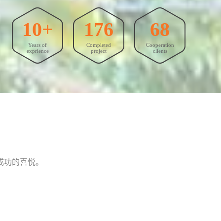
10+
176
68
Years of
Completed
Cooperation
exprience
project
clients
成功的喜悦。