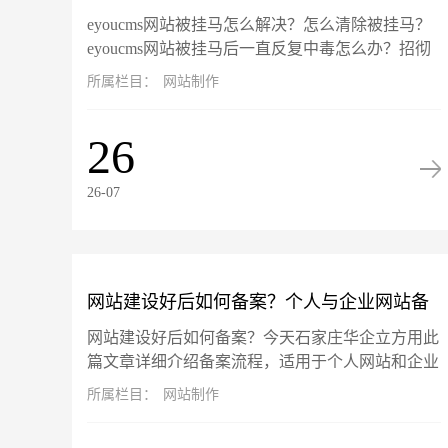
eyoucms网站被挂马怎么解决？怎么清除被挂马？
马？
eyoucms网站被挂马后一直反复中毒怎么办？招彻
底告别反复挂马，彻底清除挂马！此篇文章以
所属栏目：
网站制作
eyoucms开源系...
26
26-07
网站建设好后如何备案？个人与企业网站备
网站建设好后如何备案？今天石家庄华企立方用此
案流程详解
篇文章详细介绍备案流程，适用于个人网站和企业
网站备案流程。备案旨在确保网站运营主体的真实
所属栏目：
网站制作
性和可追溯性。根据工信部最新...