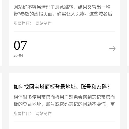
网站好不容易清理了恶意跳转，结果又冒出一堆
数"的虚假页面怎么解决？
带?参数的虚假页面，确实让人头疼‌。‌这些域名后
加?的页面不是真实存在，而是搜索引擎（如百
所属栏目：
网站制作
度）在你网站被攻击期间抓取并...
07
26-04
如何找回宝塔面板登录地址、账号和密码？
相信很多使用宝塔面板用户难免会遇到忘记宝塔面
板的登录地址、账号或密码忘记的问题不要慌，宝
塔面板的账号信息是可以通过终端找回的，以服务
所属栏目：
网站制作
器 root 用户登录命令行...