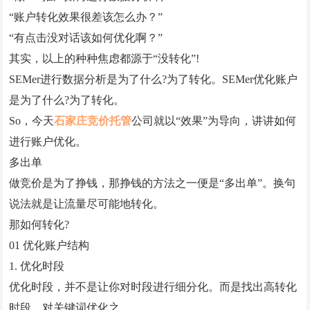
“账户转化效果很差该怎么办？”
微信小程序案例
“有点击没对话该如何优化啊？”
竞价托管案例
其实，以上的种种焦虑都源于“没转化”!
网站优化案例
SEMer进行数据分析是为了什么?为了转化。SEMer优化账户
是为了什么?为了转化。
全网营销案例
So，今天
石家庄竞价托管
公司就以“效果”为导向，讲讲如何
geo优化案例
进行账户优化。
多出单
解决方案
做竞价是为了挣钱，那挣钱的方法之一便是“多出单”。换句
建站新闻
说法就是让流量尽可能地转化。
那如何转化?
网站制作
01 优化账户结构
全网营销
1. 优化时段
优化时段，并不是让你对时段进行细分化。而是找出高转化
竞价托管
时段，对关键词优化之。