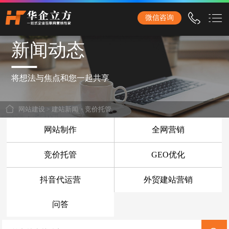
石家庄华企立方网站建设公司，专业提供企业网站建设、营销型网站建设、商城网站
微信咨询
建设、品牌网站建设、响应式网站建设、手机网站建设、网站改版、竞价托管、小程
序开发等服务！
新闻动态
首页
网站建设
将想法与焦点和您一起共享
企业网站建设
网站建设
>
建站新闻
>
竞价托管
外贸网站建设
网站制作
全网营销
营销网站建设
竞价托管
GEO优化
响应式网站建设
抖音代运营
外贸建站营销
品牌网站建设
商城网站建设
问答
手机网站建设