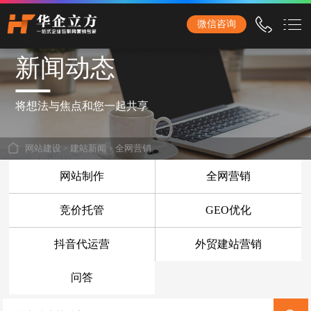
石家庄华企立方网站建设公司，专业提供企业网站建设、营销型网站建设、商城网站
微信咨询
建设、品牌网站建设、响应式网站建设、手机网站建设、网站改版、竞价托管、小程
序开发等服务！
新闻动态
首页
网站建设
将想法与焦点和您一起共享
企业网站建设
网站建设
>
建站新闻
>
全网营销
外贸网站建设
网站制作
全网营销
营销网站建设
竞价托管
GEO优化
响应式网站建设
抖音代运营
外贸建站营销
品牌网站建设
商城网站建设
问答
手机网站建设