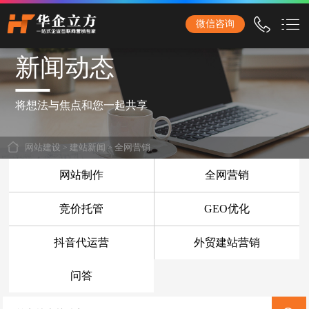
石家庄华企立方网站建设公司，专业提供企业网站建设、营销型网站建设、商城网站
微信咨询
建设、品牌网站建设、响应式网站建设、手机网站建设、网站改版、竞价托管、小程
序开发等服务！
新闻动态
首页
网站建设
将想法与焦点和您一起共享
企业网站建设
网站建设
>
建站新闻
>
全网营销
外贸网站建设
网站制作
全网营销
营销网站建设
竞价托管
GEO优化
响应式网站建设
抖音代运营
外贸建站营销
品牌网站建设
商城网站建设
问答
手机网站建设