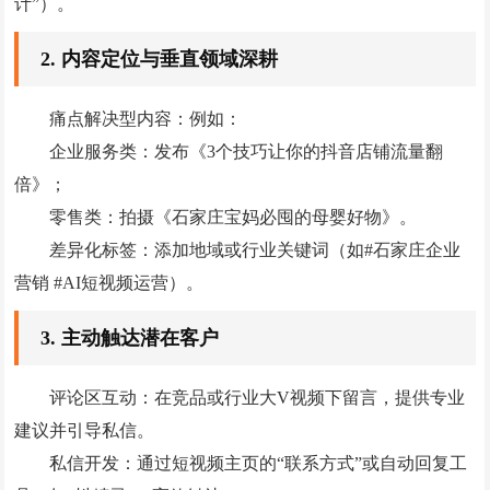
计”）。
GEO优化
抖音代运营
‌2. 内容定位与垂直领域深耕‌
外贸建站营销
‌痛点解决型内容‌：例如：
问答
企业服务类：发布《3个技巧让你的抖音店铺流量翻
倍》；
联系我们
零售类：拍摄《石家庄宝妈必囤的母婴好物》。
‌差异化标签‌：添加地域或行业关键词（如#石家庄企业
营销 #AI短视频运营）。
‌3. 主动触达潜在客户‌
‌评论区互动‌：在竞品或行业大V视频下留言，提供专业
建议并引导私信。
‌私信开发‌：通过短视频主页的“联系方式”或自动回复工