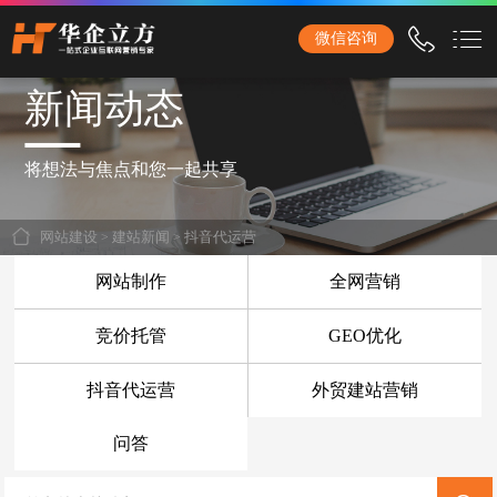
石家庄华企立方网站建设公司，专业提供企业网站建设、营销型网站建设、商城网站
微信咨询
建设、品牌网站建设、响应式网站建设、手机网站建设、网站改版、竞价托管、小程
序开发等服务！
新闻动态
首页
网站建设
将想法与焦点和您一起共享
企业网站建设
网站建设
>
建站新闻
>
抖音代运营
外贸网站建设
网站制作
全网营销
营销网站建设
竞价托管
GEO优化
响应式网站建设
抖音代运营
外贸建站营销
品牌网站建设
商城网站建设
问答
手机网站建设