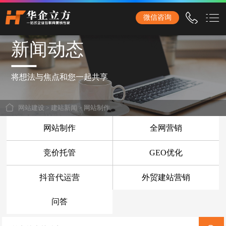
石家庄华企立方网站建设公司，专业提供企业网站建设、营销型网站建设、商城网站
微信咨询
建设、品牌网站建设、响应式网站建设、手机网站建设、网站改版、竞价托管、小程
序开发等服务！
新闻动态
首页
网站建设
将想法与焦点和您一起共享
企业网站建设
网站建设
>
建站新闻
>
网站制作
外贸网站建设
网站制作
全网营销
营销网站建设
竞价托管
GEO优化
响应式网站建设
抖音代运营
外贸建站营销
品牌网站建设
商城网站建设
问答
手机网站建设