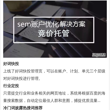
微信小程序案例
竞价托管案例
网站优化案例
全网营销案例
geo优化案例
解决方案
好词快投
上线了好词快投管理页，可以在账户、计划、单元三个层级
建站新闻
对好词快投进行管理。
网站制作
行业定投
全网营销
只需提交行业和业务相关的网页地址，系统将根据百度的海
量搜索数据，自动定位最佳人群和意图，捕捉优质流量...
竞价托管
冷门词披露热搜词推荐