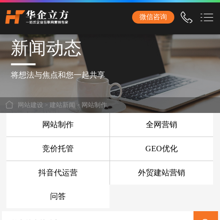
石家庄华企立方网站建设公司，专业提供企业网站建设、营销型网站建设、商城网站
微信咨询
建设、品牌网站建设、响应式网站建设、手机网站建设、网站改版、竞价托管、小程
序开发等服务！
新闻动态
首页
网站建设
将想法与焦点和您一起共享
企业网站建设
网站建设
>
建站新闻
>
网站制作
外贸网站建设
网站制作
全网营销
营销网站建设
竞价托管
GEO优化
响应式网站建设
抖音代运营
外贸建站营销
品牌网站建设
商城网站建设
问答
手机网站建设