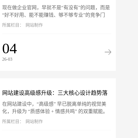
现在做企业官网，早就不是“有没有”的问题，而是
站坑惨了！
“好不好用、能不能赚钱、够不够专业”的竞争门
槛。网站就是企业线上的门面、获客的入口、跟客
所属栏目：
网站制作
户打交道的核心阵地。可市面...
04
26-03
网站建设高级感升级：三大核心设计趋势落
在网站建设中，“高级感” 早已脱离单纯的视觉美
地指南
化，升级为 “质感体验 + 情感共鸣” 的双重赋能。
微交互、暗黑模式与 3D 视差三大热门设计趋势，
所属栏目：
网站制作
不仅是头部品牌...