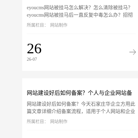
eyoucms网站被挂马怎么解决？怎么清除被挂马？
马？
eyoucms网站被挂马后一直反复中毒怎么办？招彻
底告别反复挂马，彻底清除挂马！此篇文章以
所属栏目：
网站制作
eyoucms开源系...
26
26-07
网站建设好后如何备案？个人与企业网站备
网站建设好后如何备案？今天石家庄华企立方用此
案流程详解
篇文章详细介绍备案流程，适用于个人网站和企业
网站备案流程。备案旨在确保网站运营主体的真实
所属栏目：
网站制作
性和可追溯性。根据工信部最新...