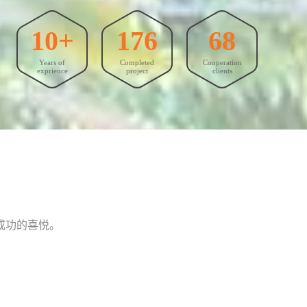
10+
176
68
Years of
Completed
Cooperation
exprience
project
clients
成功的喜悦。