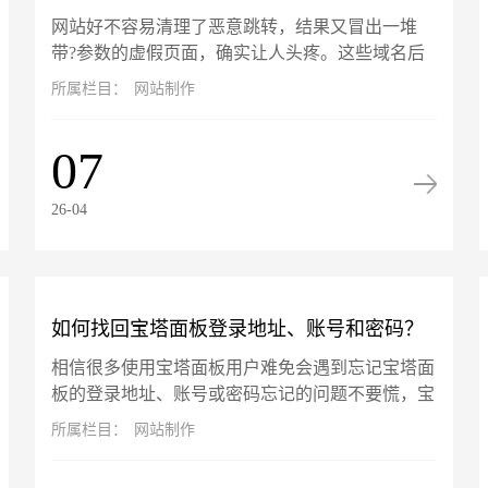
网站好不容易清理了恶意跳转，结果又冒出一堆
数"的虚假页面怎么解决？
带?参数的虚假页面，确实让人头疼‌。‌这些域名后
加?的页面不是真实存在，而是搜索引擎（如百
所属栏目：
网站制作
度）在你网站被攻击期间抓取并...
07
26-04
如何找回宝塔面板登录地址、账号和密码？
相信很多使用宝塔面板用户难免会遇到忘记宝塔面
板的登录地址、账号或密码忘记的问题不要慌，宝
塔面板的账号信息是可以通过终端找回的，以服务
所属栏目：
网站制作
器 root 用户登录命令行...