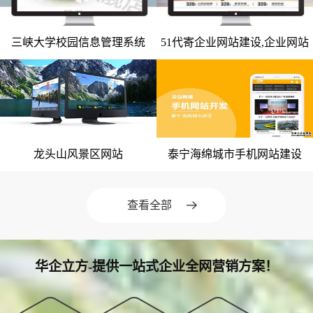
微信小程序案例
三峡大学校园信息管理系统
51代寄企业网站建设,企业网站
竞价托管案例
网站建设案例
网站建设案例
整站开发
网站优化案例
全网营销案例
geo优化案例
龙头山风景区网站
泰宁海绵城市手机网站建设
网站建设案例
网站建设案例
解决方案
建站新闻
查看全部
网站制作
全网营销
华企立方-提供一站式企业全网营销方案！
竞价托管