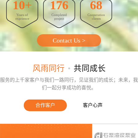
10+
176
68
GEO优化
Years of
Completed
Cooperation
抖音代运营
exprience
project
clients
外贸建站营销
Contact Us >
问答
联系我们
风雨同行
•
共同成长
服务的上千家客户与我们一路同行，见证我们的成长；未来，我
们一起分享成功的喜悦。
合作客户
客户心声