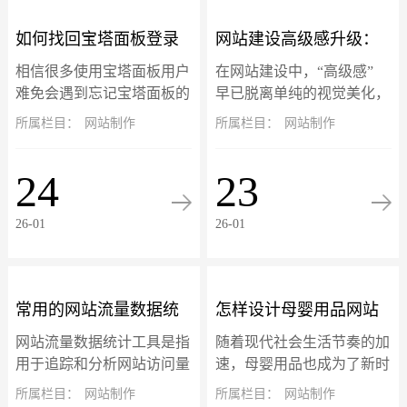
如何找回宝塔面板登录
网站建设高级感升级：
相信很多使用宝塔面板用户
在网站建设中，“高级感”
地址、账号和密码？
三大核心设计趋势落地
难免会遇到忘记宝塔面板的
早已脱离单纯的视觉美化，
登录地址、账号或密码忘记
升级为 “质感体验 + 情感共
所属栏目：
网站制作
所属栏目：
网站制作
指南
的问题不要慌，宝塔面板的
鸣” 的双重赋能。微交互、
账号信息是可以通过终端找
暗黑模式与 3D 视差三大热
24
23
回的，以服务器 root 用户登
门设计趋势，不仅是头部品
录命令行...
牌...
26-01
26-01
常用的网站流量数据统
怎样设计母婴用品网站
网站流量数据统计工具是指
随着现代社会生活节奏的加
计工具
模板的横幅？
用于追踪和分析网站访问量
速，母婴用品也成为了新时
的工具。这些工具收集和分
代的产品之一。因此，越来
所属栏目：
网站制作
所属栏目：
网站制作