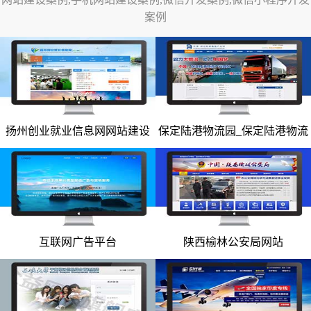
案例
网站改版
竞价托管
全网营销
百家号代运营
扬州创业就业信息网网站建设
保定陆港物流园_保定陆港物流
网站建设案例
网站建设案例
爱采购代运营
园网站
小红书代运营
知乎代运营
geo
互联网广告平台
陕西榆林公安局网站
网站建设案例
网站建设案例
网站案例
网站建设案例