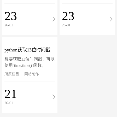
析网站访问者的行为数据，
越多的人选择在网上购买母
比如说网站来源、页面浏览
婴用品，无论是准妈妈还是
23
23
量、用户行为、转化率等，
新手妈妈都可以在网络上找
以帮助网站管理员...
到适合自己和孩子...
26-01
26-01
python获取13位时间戳
想要获取13位时间戳，可以
使用`time.time()`函数。
`time.time()`函数返回当前时
所属栏目：
网站制作
间的时间戳，精确到毫秒级
别，即13位数字。以下是获
21
取13位...
26-01