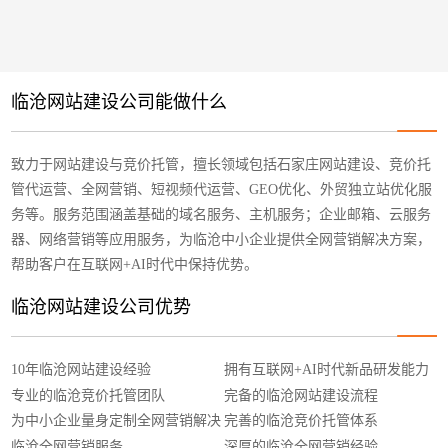
临沧网站建设公司能做什么
致力于网站建设与竞价托管，擅长领域包括石家庄网站建设、竞价托
管代运营、全网营销、短视频代运营、GEO优化、外贸独立站优化服
务等。服务范围涵盖基础的域名服务、主机服务；企业邮箱、云服务
器、网络营销等应用服务，为临沧中小企业提供全网营销解决方案，
帮助客户在互联网+AI时代中保持优势。
临沧网站建设公司优势
10年临沧网站建设经验
拥有互联网+AI时代新品研发能力
专业的临沧竞价托管团队
完备的临沧网站建设流程
为中小企业量身定制全网营销解决
完善的临沧竞价托管体系
方案
临沧全网营销服务
深厚的临沧全网营销经验