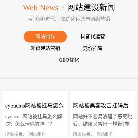
Web News
•
网站建设新闻
互联网+时代，谈优化运营与网络营销
网站制作
抖音代运营
外贸建站营销
竞价托管
GEO优化
eyoucms网站被挂马怎么
网站被黑客攻击挂码后
eyoucms网站被挂马怎么解
网站好不容易清理了恶意跳
解决？怎么清除被挂
冒出了一堆带"?参数"的
决？怎么清除被挂马？
转，结果又冒出一堆带?参
eyoucms网站被挂马后一直
数的虚假页面，确实让人头
所属栏目：
网站制作
所属栏目：
网站制作
马？
虚假页面怎么解决？