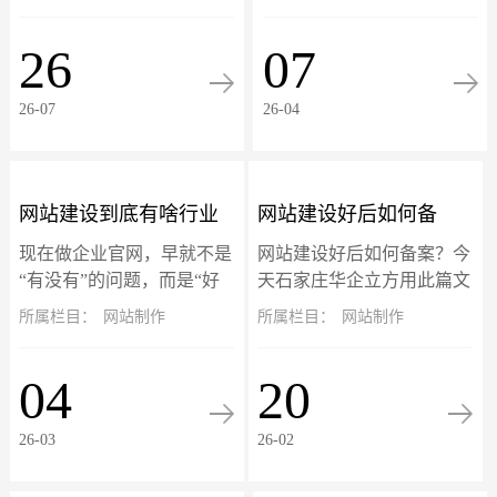
反复中毒怎么办？招彻底告
疼‌。‌这些域名后加?的页面
别反复挂马，彻底清除挂
不是真实存在，而是搜索引
26
07
马！此篇文章以eyoucms开
擎（如百度）在你网站被攻
源系...
击期间抓取并...
26-07
26-04
网站建设到底有啥行业
网站建设好后如何备
现在做企业官网，早就不是
网站建设好后如何备案？今
标准？别再被低价建站
案？个人与企业网站备
“有没有”的问题，而是“好
天石家庄华企立方用此篇文
不好用、能不能赚钱、够不
章详细介绍备案流程，适用
所属栏目：
网站制作
所属栏目：
网站制作
坑惨了！
案流程详解
够专业”的竞争门槛。网站
于个人网站和企业网站备案
就是企业线上的门面、获客
流程。备案旨在确保网站运
04
20
的入口、跟客户打交道的核
营主体的真实性和可追溯
心阵地。可市面...
性。根据工信部最新...
26-03
26-02