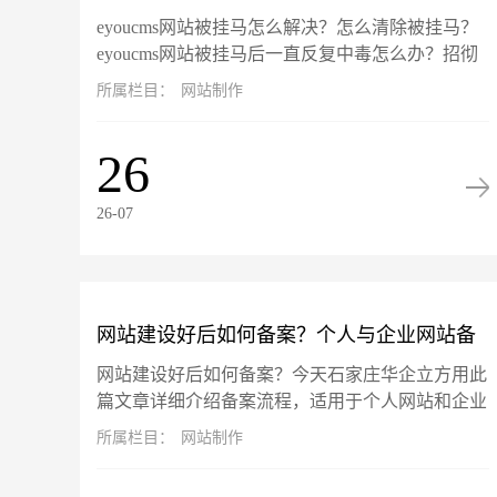
eyoucms网站被挂马怎么解决？怎么清除被挂马？
马？
eyoucms网站被挂马后一直反复中毒怎么办？招彻
底告别反复挂马，彻底清除挂马！此篇文章以
所属栏目：
网站制作
eyoucms开源系...
26
26-07
网站建设好后如何备案？个人与企业网站备
网站建设好后如何备案？今天石家庄华企立方用此
案流程详解
篇文章详细介绍备案流程，适用于个人网站和企业
网站备案流程。备案旨在确保网站运营主体的真实
所属栏目：
网站制作
性和可追溯性。根据工信部最新...