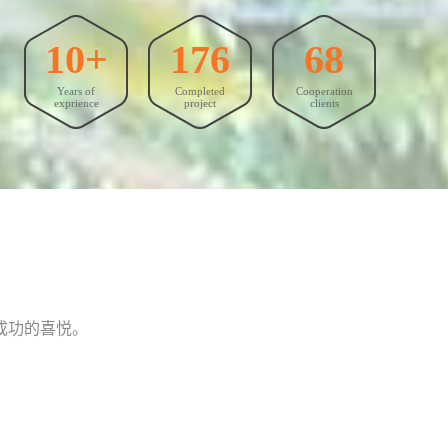
10+
176
68
Years of
Completed
Cooperation
exprience
project
clients
成功的喜悦。