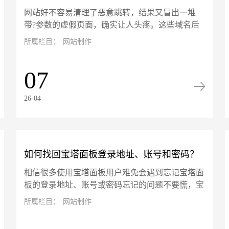
网站好不容易清理了恶意跳转，结果又冒出一堆
数"的虚假页面怎么解决？
带?参数的虚假页面，确实让人头疼‌。‌这些域名后
加?的页面不是真实存在，而是搜索引擎（如百
所属栏目：
网站制作
度）在你网站被攻击期间抓取并...
07
26-04
如何找回宝塔面板登录地址、账号和密码？
相信很多使用宝塔面板用户难免会遇到忘记宝塔面
板的登录地址、账号或密码忘记的问题不要慌，宝
塔面板的账号信息是可以通过终端找回的，以服务
所属栏目：
网站制作
器 root 用户登录命令行...