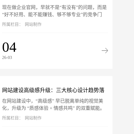
现在做企业官网，早就不是“有没有”的问题，而是
站坑惨了！
“好不好用、能不能赚钱、够不够专业”的竞争门
槛。网站就是企业线上的门面、获客的入口、跟客
所属栏目：
网站制作
户打交道的核心阵地。可市面...
04
26-03
网站建设高级感升级：三大核心设计趋势落
在网站建设中，“高级感” 早已脱离单纯的视觉美
地指南
化，升级为 “质感体验 + 情感共鸣” 的双重赋能。
微交互、暗黑模式与 3D 视差三大热门设计趋势，
所属栏目：
网站制作
不仅是头部品牌...