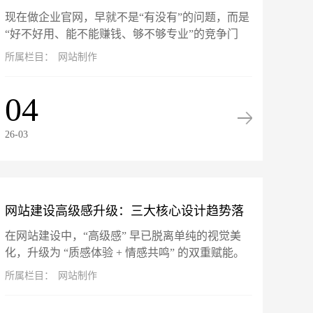
现在做企业官网，早就不是“有没有”的问题，而是
站坑惨了！
“好不好用、能不能赚钱、够不够专业”的竞争门
槛。网站就是企业线上的门面、获客的入口、跟客
所属栏目：
网站制作
户打交道的核心阵地。可市面...
04
26-03
网站建设高级感升级：三大核心设计趋势落
在网站建设中，“高级感” 早已脱离单纯的视觉美
地指南
化，升级为 “质感体验 + 情感共鸣” 的双重赋能。
微交互、暗黑模式与 3D 视差三大热门设计趋势，
所属栏目：
网站制作
不仅是头部品牌...