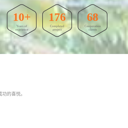
10+
176
68
Years of
Completed
Cooperation
exprience
project
clients
成功的喜悦。