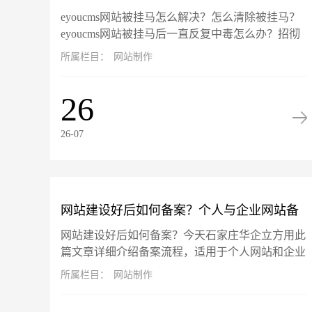
eyoucms网站被挂马怎么解决？怎么清除被挂马？
马？
eyoucms网站被挂马后一直反复中毒怎么办？招彻
底告别反复挂马，彻底清除挂马！此篇文章以
所属栏目：
网站制作
eyoucms开源系...
26
26-07
网站建设好后如何备案？个人与企业网站备
网站建设好后如何备案？今天石家庄华企立方用此
案流程详解
篇文章详细介绍备案流程，适用于个人网站和企业
网站备案流程。备案旨在确保网站运营主体的真实
所属栏目：
网站制作
性和可追溯性。根据工信部最新...