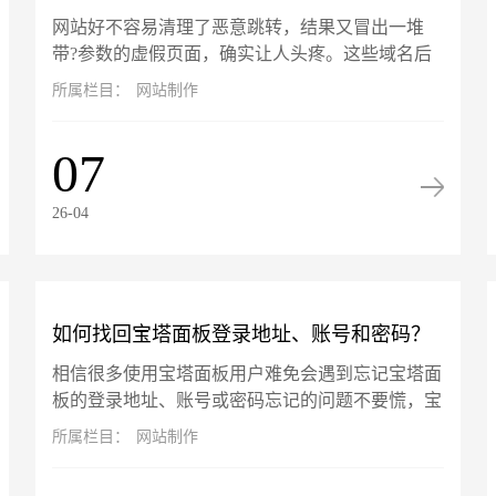
网站好不容易清理了恶意跳转，结果又冒出一堆
数"的虚假页面怎么解决？
带?参数的虚假页面，确实让人头疼‌。‌这些域名后
加?的页面不是真实存在，而是搜索引擎（如百
所属栏目：
网站制作
度）在你网站被攻击期间抓取并...
07
26-04
如何找回宝塔面板登录地址、账号和密码？
相信很多使用宝塔面板用户难免会遇到忘记宝塔面
板的登录地址、账号或密码忘记的问题不要慌，宝
塔面板的账号信息是可以通过终端找回的，以服务
所属栏目：
网站制作
器 root 用户登录命令行...