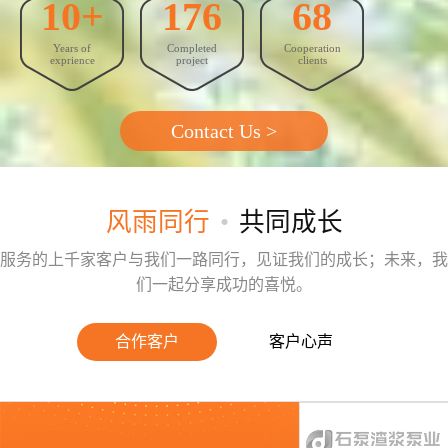
10+
176
68
GEO优化
Years of
Completed
Cooperation
抖音代运营
exprience
project
clients
外贸建站营销
Contact Us >
问答
联系我们
风雨同行
•
共同成长
服务的上千家客户与我们一路同行，见证我们的成长；未来，我
们一起分享成功的喜悦。
合作客户
客户心声