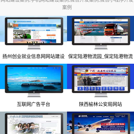
案例
网站改版
竞价托管
全网营销
百家号代运营
扬州创业就业信息网网站建设
保定陆港物流园_保定陆港物流
网站建设案例
网站建设案例
爱采购代运营
园网站
小红书代运营
知乎代运营
geo
互联网广告平台
陕西榆林公安局网站
网站建设案例
网站建设案例
网站案例
网站建设案例