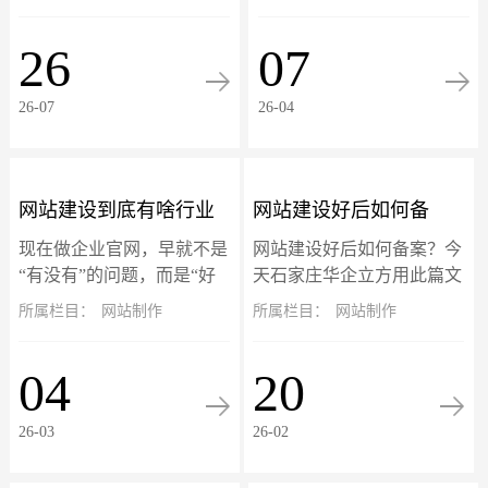
反复中毒怎么办？招彻底告
疼‌。‌这些域名后加?的页面
别反复挂马，彻底清除挂
不是真实存在，而是搜索引
26
07
马！此篇文章以eyoucms开
擎（如百度）在你网站被攻
源系...
击期间抓取并...
26-07
26-04
网站建设到底有啥行业
网站建设好后如何备
现在做企业官网，早就不是
网站建设好后如何备案？今
标准？别再被低价建站
案？个人与企业网站备
“有没有”的问题，而是“好
天石家庄华企立方用此篇文
不好用、能不能赚钱、够不
章详细介绍备案流程，适用
所属栏目：
网站制作
所属栏目：
网站制作
坑惨了！
案流程详解
够专业”的竞争门槛。网站
于个人网站和企业网站备案
就是企业线上的门面、获客
流程。备案旨在确保网站运
04
20
的入口、跟客户打交道的核
营主体的真实性和可追溯
心阵地。可市面...
性。根据工信部最新...
26-03
26-02