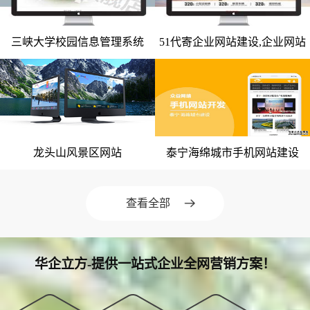
微信小程序案例
三峡大学校园信息管理系统
51代寄企业网站建设,企业网站
竞价托管案例
网站建设案例
网站建设案例
整站开发
网站优化案例
全网营销案例
geo优化案例
龙头山风景区网站
泰宁海绵城市手机网站建设
网站建设案例
网站建设案例
解决方案
建站新闻
查看全部
网站制作
全网营销
华企立方-提供一站式企业全网营销方案！
竞价托管