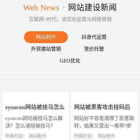
Web News
•
网站建设新闻
互联网+时代，谈优化运营与网络营销
网站制作
抖音代运营
外贸建站营销
竞价托管
GEO优化
eyoucms网站被挂马怎么
网站被黑客攻击挂码后
eyoucms网站被挂马怎么解
网站好不容易清理了恶意跳
解决？怎么清除被挂
冒出了一堆带"?参数"的
决？怎么清除被挂马？
转，结果又冒出一堆带?参
eyoucms网站被挂马后一直
数的虚假页面，确实让人头
所属栏目：
网站制作
所属栏目：
网站制作
马？
虚假页面怎么解决？