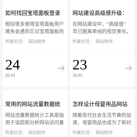
如何找回宝塔面板登录
网站建设高级感升级：
相信很多使用宝塔面板用户
在网站建设中，“高级感”
地址、账号和密码？
三大核心设计趋势落地
难免会遇到忘记宝塔面板的
早已脱离单纯的视觉美化，
登录地址、账号或密码忘记
升级为 “质感体验 + 情感共
所属栏目：
网站制作
所属栏目：
网站制作
指南
的问题不要慌，宝塔面板的
鸣” 的双重赋能。微交互、
账号信息是可以通过终端找
暗黑模式与 3D 视差三大热
24
23
回的，以服务器 root 用户登
门设计趋势，不仅是头部品
录命令行...
牌...
26-01
26-01
常用的网站流量数据统
怎样设计母婴用品网站
网站流量数据统计工具是指
随着现代社会生活节奏的加
计工具
模板的横幅？
用于追踪和分析网站访问量
速，母婴用品也成为了新时
的工具。这些工具收集和分
代的产品之一。因此，越来
所属栏目：
网站制作
所属栏目：
网站制作