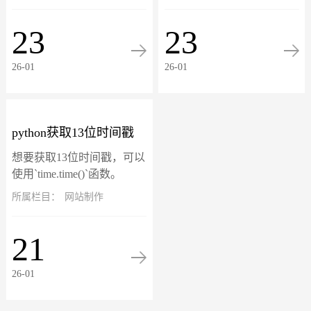
析网站访问者的行为数据，
越多的人选择在网上购买母
比如说网站来源、页面浏览
婴用品，无论是准妈妈还是
23
23
量、用户行为、转化率等，
新手妈妈都可以在网络上找
以帮助网站管理员...
到适合自己和孩子...
26-01
26-01
python获取13位时间戳
想要获取13位时间戳，可以
使用`time.time()`函数。
`time.time()`函数返回当前时
所属栏目：
网站制作
间的时间戳，精确到毫秒级
别，即13位数字。以下是获
21
取13位...
26-01