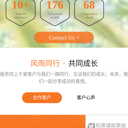
10+
176
68
GEO优化
Years of
Completed
Cooperation
抖音代运营
exprience
project
clients
外贸建站营销
Contact Us >
问答
联系我们
风雨同行
•
共同成长
服务的上千家客户与我们一路同行，见证我们的成长；未来，我
们一起分享成功的喜悦。
合作客户
客户心声