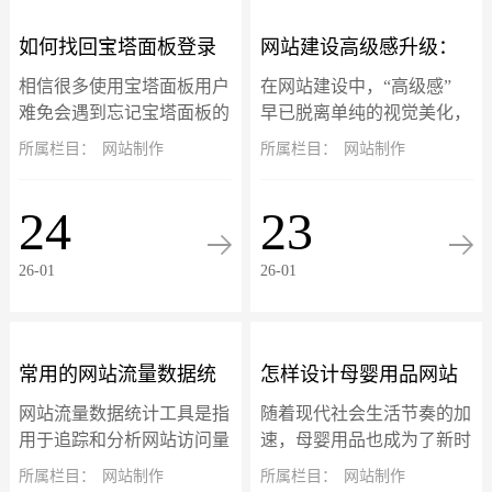
如何找回宝塔面板登录
网站建设高级感升级：
相信很多使用宝塔面板用户
在网站建设中，“高级感”
地址、账号和密码？
三大核心设计趋势落地
难免会遇到忘记宝塔面板的
早已脱离单纯的视觉美化，
登录地址、账号或密码忘记
升级为 “质感体验 + 情感共
所属栏目：
网站制作
所属栏目：
网站制作
指南
的问题不要慌，宝塔面板的
鸣” 的双重赋能。微交互、
账号信息是可以通过终端找
暗黑模式与 3D 视差三大热
24
23
回的，以服务器 root 用户登
门设计趋势，不仅是头部品
录命令行...
牌...
26-01
26-01
常用的网站流量数据统
怎样设计母婴用品网站
网站流量数据统计工具是指
随着现代社会生活节奏的加
计工具
模板的横幅？
用于追踪和分析网站访问量
速，母婴用品也成为了新时
的工具。这些工具收集和分
代的产品之一。因此，越来
所属栏目：
网站制作
所属栏目：
网站制作