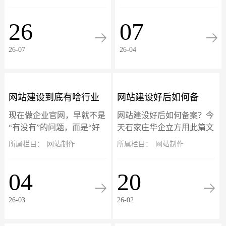
反复中毒怎么办？招彻底告
疼‌。‌这些域名后加?的页面
别反复挂马，彻底清除挂
不是真实存在，而是搜索引
26
07
马！此篇文章以eyoucms开
擎（如百度）在你网站被攻
源系...
击期间抓取并...
26-07
26-04
网站建设到底有啥行业
网站建设好后如何备
现在做企业官网，早就不是
网站建设好后如何备案？今
标准？别再被低价建站
案？个人与企业网站备
“有没有”的问题，而是“好
天石家庄华企立方用此篇文
不好用、能不能赚钱、够不
章详细介绍备案流程，适用
所属栏目：
网站制作
所属栏目：
网站制作
坑惨了！
案流程详解
够专业”的竞争门槛。网站
于个人网站和企业网站备案
就是企业线上的门面、获客
流程。备案旨在确保网站运
04
20
的入口、跟客户打交道的核
营主体的真实性和可追溯
心阵地。可市面...
性。根据工信部最新...
26-03
26-02