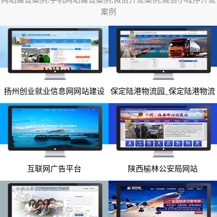
案例
网站改版
竞价托管
全网营销
百家号代运营
扬州创业就业信息网网站建设
保定陆港物流园_保定陆港物流
网站建设案例
网站建设案例
爱采购代运营
园网站
小红书代运营
知乎代运营
geo
互联网广告平台
陕西榆林公安局网站
网站建设案例
网站建设案例
网站案例
网站建设案例