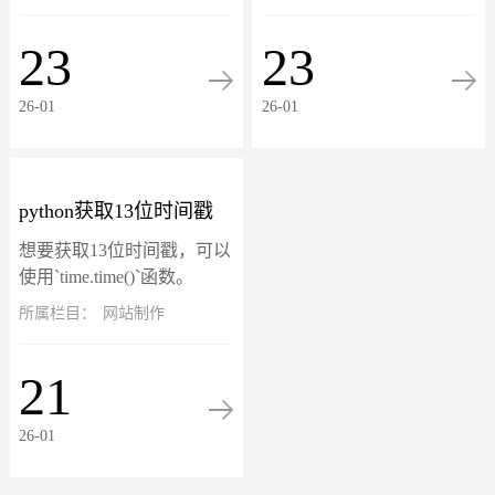
析网站访问者的行为数据，
越多的人选择在网上购买母
比如说网站来源、页面浏览
婴用品，无论是准妈妈还是
23
23
量、用户行为、转化率等，
新手妈妈都可以在网络上找
以帮助网站管理员...
到适合自己和孩子...
26-01
26-01
python获取13位时间戳
想要获取13位时间戳，可以
使用`time.time()`函数。
`time.time()`函数返回当前时
所属栏目：
网站制作
间的时间戳，精确到毫秒级
别，即13位数字。以下是获
21
取13位...
26-01