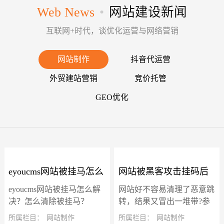
Web News
•
网站建设新闻
互联网+时代，谈优化运营与网络营销
网站制作
抖音代运营
外贸建站营销
竞价托管
GEO优化
eyoucms网站被挂马怎么
网站被黑客攻击挂码后
eyoucms网站被挂马怎么解
网站好不容易清理了恶意跳
解决？怎么清除被挂
冒出了一堆带"?参数"的
决？怎么清除被挂马？
转，结果又冒出一堆带?参
eyoucms网站被挂马后一直
数的虚假页面，确实让人头
所属栏目：
网站制作
所属栏目：
网站制作
马？
虚假页面怎么解决？