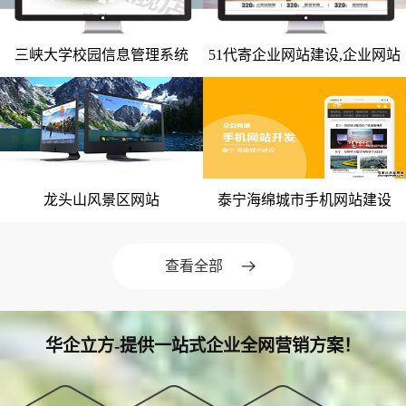
微信小程序案例
三峡大学校园信息管理系统
51代寄企业网站建设,企业网站
竞价托管案例
网站建设案例
网站建设案例
整站开发
网站优化案例
全网营销案例
geo优化案例
龙头山风景区网站
泰宁海绵城市手机网站建设
网站建设案例
网站建设案例
解决方案
建站新闻
查看全部
网站制作
全网营销
华企立方-提供一站式企业全网营销方案！
竞价托管