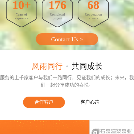
10+
176
68
GEO优化
Years of
Completed
Cooperation
抖音代运营
exprience
project
clients
外贸建站营销
Contact Us >
问答
联系我们
风雨同行
•
共同成长
服务的上千家客户与我们一路同行，见证我们的成长；未来，我
们一起分享成功的喜悦。
合作客户
客户心声