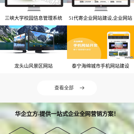
微信小程序案例
三峡大学校园信息管理系统
51代寄企业网站建设,企业网站
竞价托管案例
网站建设案例
网站建设案例
整站开发
网站优化案例
全网营销案例
geo优化案例
龙头山风景区网站
泰宁海绵城市手机网站建设
网站建设案例
网站建设案例
解决方案
建站新闻
查看全部
网站制作
全网营销
华企立方-提供一站式企业全网营销方案！
竞价托管