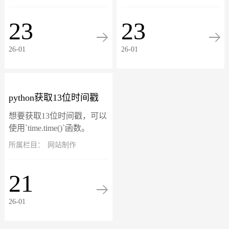
析网站访问者的行为数据，
越多的人选择在网上购买母
比如说网站来源、页面浏览
婴用品，无论是准妈妈还是
23
23
量、用户行为、转化率等，
新手妈妈都可以在网络上找
以帮助网站管理员...
到适合自己和孩子...
26-01
26-01
python获取13位时间戳
想要获取13位时间戳，可以
使用`time.time()`函数。
`time.time()`函数返回当前时
所属栏目：
网站制作
间的时间戳，精确到毫秒级
别，即13位数字。以下是获
21
取13位...
26-01