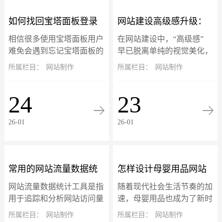
如何找回宝塔面板登录
网站建设高级感升级：
相信很多使用宝塔面板用户
在网站建设中，“高级感”
地址、账号和密码？
三大核心设计趋势落地
难免会遇到忘记宝塔面板的
早已脱离单纯的视觉美化，
登录地址、账号或密码忘记
升级为 “质感体验 + 情感共
所属栏目：
网站制作
所属栏目：
网站制作
指南
的问题不要慌，宝塔面板的
鸣” 的双重赋能。微交互、
账号信息是可以通过终端找
暗黑模式与 3D 视差三大热
24
23
回的，以服务器 root 用户登
门设计趋势，不仅是头部品
录命令行...
牌...
26-01
26-01
常用的网站流量数据统
怎样设计母婴用品网站
网站流量数据统计工具是指
随着现代社会生活节奏的加
计工具
模板的横幅？
用于追踪和分析网站访问量
速，母婴用品也成为了新时
的工具。这些工具收集和分
代的产品之一。因此，越来
所属栏目：
网站制作
所属栏目：
网站制作