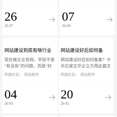
反复中毒怎么办？招彻底告
疼‌。‌这些域名后加?的页面
别反复挂马，彻底清除挂
不是真实存在，而是搜索引
26
07
马！此篇文章以eyoucms开
擎（如百度）在你网站被攻
源系...
击期间抓取并...
26-07
26-04
网站建设到底有啥行业
网站建设好后如何备
现在做企业官网，早就不是
网站建设好后如何备案？今
标准？别再被低价建站
案？个人与企业网站备
“有没有”的问题，而是“好
天石家庄华企立方用此篇文
不好用、能不能赚钱、够不
章详细介绍备案流程，适用
所属栏目：
网站制作
所属栏目：
网站制作
坑惨了！
案流程详解
够专业”的竞争门槛。网站
于个人网站和企业网站备案
就是企业线上的门面、获客
流程。备案旨在确保网站运
04
20
的入口、跟客户打交道的核
营主体的真实性和可追溯
心阵地。可市面...
性。根据工信部最新...
26-03
26-02