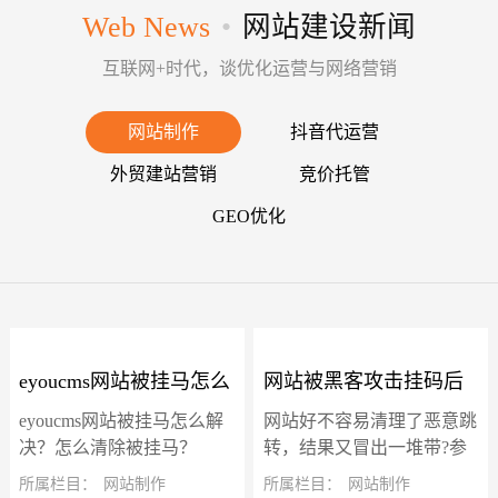
Web News
•
网站建设新闻
互联网+时代，谈优化运营与网络营销
网站制作
抖音代运营
外贸建站营销
竞价托管
GEO优化
eyoucms网站被挂马怎么
网站被黑客攻击挂码后
eyoucms网站被挂马怎么解
网站好不容易清理了恶意跳
解决？怎么清除被挂
冒出了一堆带"?参数"的
决？怎么清除被挂马？
转，结果又冒出一堆带?参
eyoucms网站被挂马后一直
数的虚假页面，确实让人头
所属栏目：
网站制作
所属栏目：
网站制作
马？
虚假页面怎么解决？