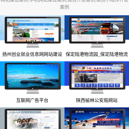
案例
网站改版
竞价托管
全网营销
百家号代运营
扬州创业就业信息网网站建设
保定陆港物流园_保定陆港物流
网站建设案例
网站建设案例
爱采购代运营
园网站
小红书代运营
知乎代运营
geo
互联网广告平台
陕西榆林公安局网站
网站建设案例
网站建设案例
网站案例
网站建设案例