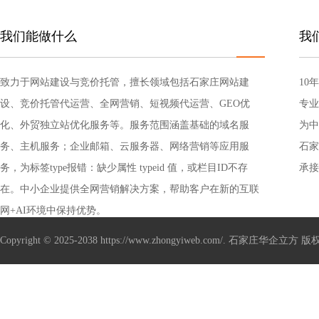
我们能做什么
我
致力于网站建设与竞价托管，擅长领域包括石家庄网站建
10
设、竞价托管代运营、全网营销、短视频代运营、GEO优
专业
化、外贸独立站优化服务等。服务范围涵盖基础的域名服
为中
务、主机服务；企业邮箱、云服务器、网络营销等应用服
销解
石家
务，为标签type报错：缺少属性 typeid 值，或栏目ID不存
承接
在。中小企业提供全网营销解决方案，帮助客户在新的互联
管、
网+AI环境中保持优势。
Copyright © 2025-2038 https://www.zhongyiweb.com/. 石家庄华企立方