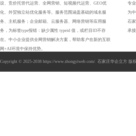
设、竞价托管代运营、全网营销、短视频代运营、GEO优
专业
化、外贸独立站优化服务等。服务范围涵盖基础的域名服
为中
务、主机服务；企业邮箱、云服务器、网络营销等应用服
销解
石家
务，为标签type报错：缺少属性 typeid 值，或栏目ID不存
承接
在。中小企业提供全网营销解决方案，帮助客户在新的互联
管、
网+AI环境中保持优势。
Copyright © 2025-2038 https://www.zhongyiweb.com/. 石家庄华企立方