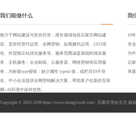
我们能做什么
我
致力于网站建设与竞价托管，擅长领域包括石家庄网站建
10
设、竞价托管代运营、全网营销、短视频代运营、GEO优
专业
化、外贸独立站优化服务等。服务范围涵盖基础的域名服
为中
务、主机服务；企业邮箱、云服务器、网络营销等应用服
销解
石家
务，为标签type报错：缺少属性 typeid 值，或栏目ID不存
承接
在。中小企业提供全网营销解决方案，帮助客户在新的互联
管、
网+AI环境中保持优势。
Copyright © 2025-2038 https://www.zhongyiweb.com/. 石家庄华企立方