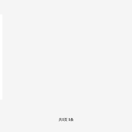
共
1
页
1
条